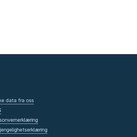
ke data fra oss
S
sonvernerklæring
gjengelighetserklæring