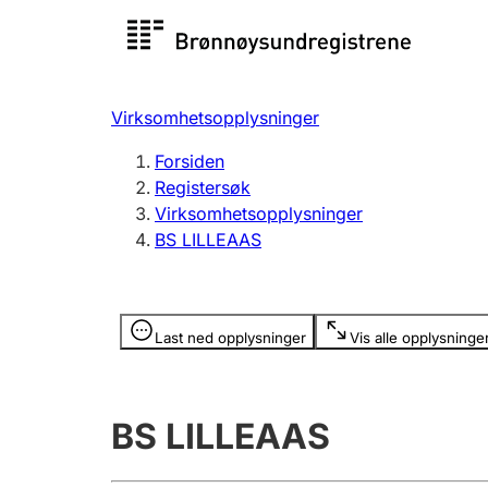
Registersøk
Aksjesel
Registrer
Virksomhetsopplysninger
Lag og forening
Flere
Forsiden
Registrere, endre, slette
organisa
Registersøk
Virksomhetsopplysninger
BS LILLEAAS
Tinglysing
Jeger
Betaling 
Opplysninger er skjult
Last ned opplysninger
Vis alle opplysninge
Offentlig sektor
Andre t
BS LILLEAAS