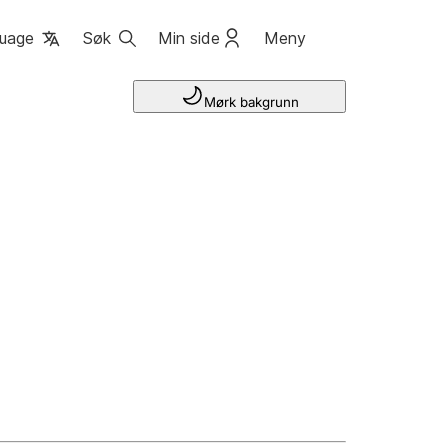
uage
Søk
Min side
Meny
Mørk bakgrunn