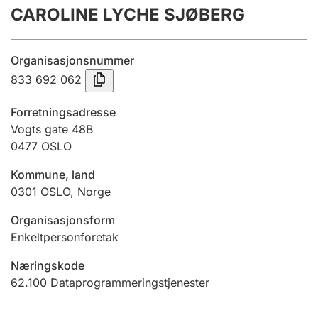
CAROLINE LYCHE SJØBERG
Årsregnskap
Innsending og forsinkelsesgebyr
Organisasjonsnummer
833 692 062
Tinglysing
Forretningsadresse
Vogts gate 48B
0477
OSLO
Jeger
Betaling og jegeravgiftskort
Kommune, land
0301
OSLO
,
Norge
Ektepaktveileder
Organisasjonsform
Enkeltpersonforetak
Næringskode
Offentlig sektor
62.100
Dataprogrammeringstjenester