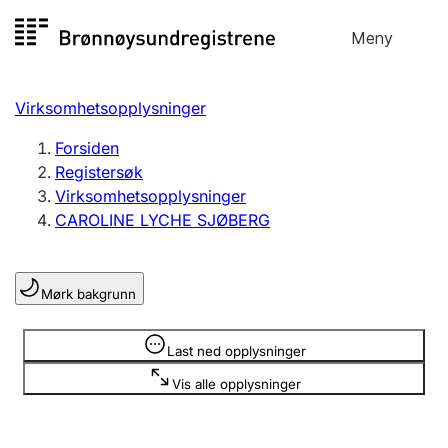
Hopp
Meny
Registersøk
til
Søk
Velg språk
innhold
Virksomhetsopplysninger
Aksjeselskap
Registrere, endre, slette
Forsiden
Registersøk
Virksomhetsopplysninger
Enkeltpersonforetak
CAROLINE LYCHE SJØBERG
Registrere, endre, slette
Mørk bakgrunn
Lag og forening
Registrere, endre, slette
Opplysninger er skjult
Last ned opplysninger
Vis alle opplysninger
Flere organisasjonsformer