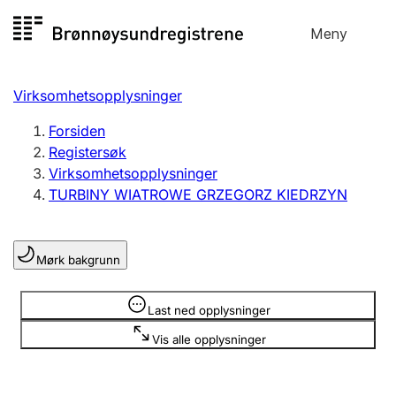
Hopp
Meny
Registersøk
til
Søk
Velg språk
innhold
Virksomhetsopplysninger
Aksjeselskap
Registrere, endre, slette
Forsiden
Registersøk
Virksomhetsopplysninger
Enkeltpersonforetak
TURBINY WIATROWE GRZEGORZ KIEDRZYN
Registrere, endre, slette
Mørk bakgrunn
Lag og forening
Registrere, endre, slette
Opplysninger er skjult
Last ned opplysninger
Vis alle opplysninger
Flere organisasjonsformer