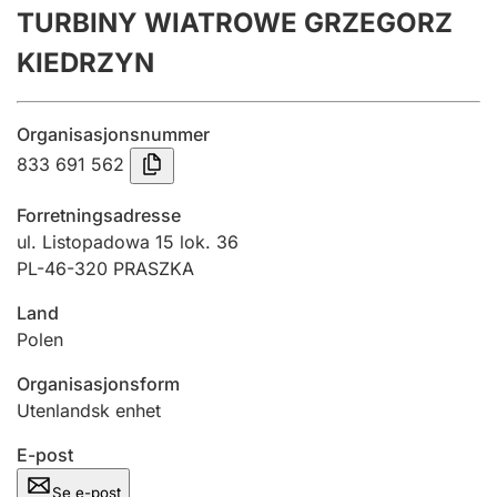
TURBINY WIATROWE GRZEGORZ
Årsregnskap
KIEDRZYN
Innsending og forsinkelsesgebyr
Organisasjonsnummer
Tinglysing
833 691 562
Forretningsadresse
Jeger
ul. Listopadowa 15 lok. 36
Betaling og jegeravgiftskort
PL-46-320 PRASZKA
Land
Polen
Ektepaktveileder
Organisasjonsform
Utenlandsk enhet
Offentlig sektor
E-post
Se e-post