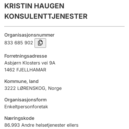
KRISTIN HAUGEN
Årsregnskap
KONSULENTTJENESTER
Innsending og forsinkelsesgebyr
Organisasjonsnummer
Tinglysing
833 685 902
Forretningsadresse
Jeger
Asbjørn Klosters vei 9A
Betaling og jegeravgiftskort
1462
FJELLHAMAR
Kommune, land
3222
LØRENSKOG
,
Norge
Ektepaktveileder
Organisasjonsform
Enkeltpersonforetak
Offentlig sektor
Næringskode
86.993
Andre helsetjenester ellers