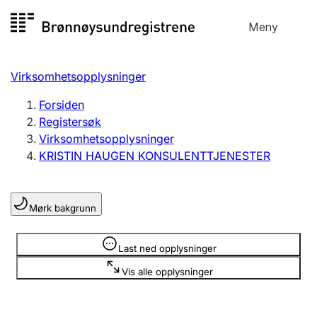
Hopp
Meny
Registersøk
til
Søk
Velg språk
innhold
Virksomhetsopplysninger
Aksjeselskap
Registrere, endre, slette
Forsiden
Registersøk
Virksomhetsopplysninger
Enkeltpersonforetak
KRISTIN HAUGEN KONSULENTTJENESTER
Registrere, endre, slette
Mørk bakgrunn
Lag og forening
Registrere, endre, slette
Opplysninger er skjult
Last ned opplysninger
Vis alle opplysninger
Flere organisasjonsformer