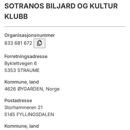
SOTRANOS BILJARD OG KULTUR
Årsregnskap
KLUBB
Innsending og forsinkelsesgebyr
Organisasjonsnummer
Tinglysing
833 681 672
Forretningsadresse
Jeger
Byklettvegen 6
Betaling og jegeravgiftskort
5353
STRAUME
Kommune, land
4626
ØYGARDEN
,
Norge
Ektepaktveileder
Postadresse
Storhammeren 21
Offentlig sektor
5145
FYLLINGSDALEN
Kommune, land