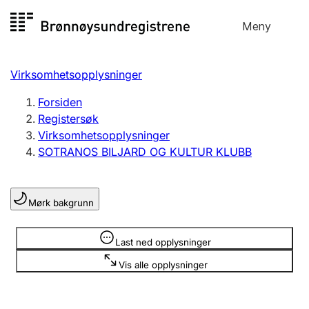
Hopp
Meny
Registersøk
til
Søk
Velg språk
innhold
Virksomhetsopplysninger
Aksjeselskap
Registrere, endre, slette
Forsiden
Registersøk
Virksomhetsopplysninger
Enkeltpersonforetak
SOTRANOS BILJARD OG KULTUR KLUBB
Registrere, endre, slette
Mørk bakgrunn
Lag og forening
Registrere, endre, slette
Opplysninger er skjult
Last ned opplysninger
Vis alle opplysninger
Flere organisasjonsformer