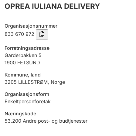
OPREA IULIANA DELIVERY
Årsregnskap
Innsending og forsinkelsesgebyr
Organisasjonsnummer
833 670 972
Tinglysing
Forretningsadresse
Garderbakken 5
1900
FETSUND
Jeger
Betaling og jegeravgiftskort
Kommune, land
3205
LILLESTRØM
,
Norge
Ektepaktveileder
Organisasjonsform
Enkeltpersonforetak
Næringskode
Offentlig sektor
53.200
Andre post- og budtjenester