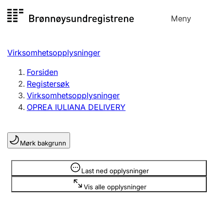
Hopp
Meny
Registersøk
til
Søk
Velg språk
innhold
Virksomhetsopplysninger
Aksjeselskap
Registrere, endre, slette
Forsiden
Registersøk
Virksomhetsopplysninger
Enkeltpersonforetak
OPREA IULIANA DELIVERY
Registrere, endre, slette
Mørk bakgrunn
Lag og forening
Registrere, endre, slette
Opplysninger er skjult
Last ned opplysninger
Vis alle opplysninger
Flere organisasjonsformer