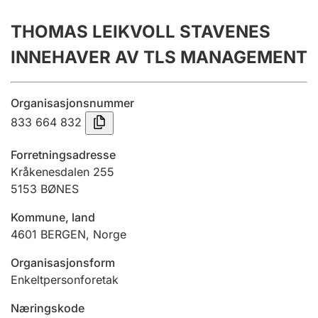
Årsregnskap
THOMAS LEIKVOLL STAVENES
Innsending og forsinkelsesgebyr
INNEHAVER AV TLS MANAGEMENT
Tinglysing
Organisasjonsnummer
833 664 832
Jeger
Forretningsadresse
Betaling og jegeravgiftskort
Kråkenesdalen 255
5153
BØNES
Kommune, land
Ektepaktveileder
4601
BERGEN
,
Norge
Organisasjonsform
Offentlig sektor
Enkeltpersonforetak
Næringskode