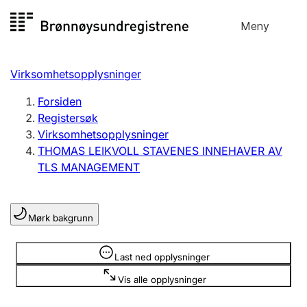
Hopp
Meny
Registersøk
til
Søk
Velg språk
innhold
Virksomhetsopplysninger
Aksjeselskap
Registrere, endre, slette
Forsiden
Registersøk
Virksomhetsopplysninger
Enkeltpersonforetak
THOMAS LEIKVOLL STAVENES INNEHAVER AV
Registrere, endre, slette
TLS MANAGEMENT
Lag og forening
Mørk bakgrunn
Registrere, endre, slette
Opplysninger er skjult
Last ned opplysninger
Flere organisasjonsformer
Vis alle opplysninger