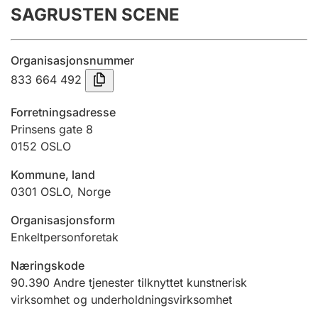
SAGRUSTEN SCENE
Årsregnskap
Innsending og forsinkelsesgebyr
Organisasjonsnummer
833 664 492
Tinglysing
Forretningsadresse
Prinsens gate 8
0152
OSLO
Jeger
Betaling og jegeravgiftskort
Kommune, land
0301
OSLO
,
Norge
Ektepaktveileder
Organisasjonsform
Enkeltpersonforetak
Næringskode
Offentlig sektor
90.390
Andre tjenester tilknyttet kunstnerisk
virksomhet og underholdningsvirksomhet