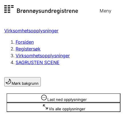
Hopp
Meny
Registersøk
til
Søk
Velg språk
innhold
Virksomhetsopplysninger
Aksjeselskap
Registrere, endre, slette
Forsiden
Registersøk
Virksomhetsopplysninger
Enkeltpersonforetak
SAGRUSTEN SCENE
Registrere, endre, slette
Mørk bakgrunn
Lag og forening
Registrere, endre, slette
Opplysninger er skjult
Last ned opplysninger
Vis alle opplysninger
Flere organisasjonsformer