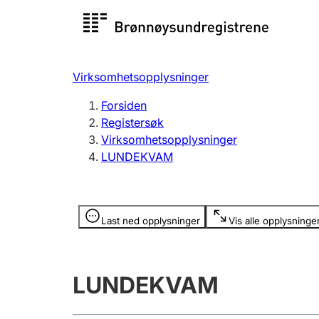
Registersøk
Aksjesel
Registrer
Virksomhetsopplysninger
Lag og forening
Flere
Forsiden
Registrere, endre, slette
organisa
Registersøk
Virksomhetsopplysninger
LUNDEKVAM
Tinglysing
Jeger
Betaling 
Opplysninger er skjult
Last ned opplysninger
Vis alle opplysninge
Offentlig sektor
Andre t
LUNDEKVAM