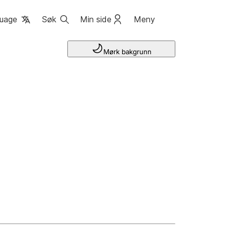
uage
Søk
Min side
Meny
Mørk bakgrunn