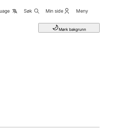
uage
Søk
Min side
Meny
Mørk bakgrunn