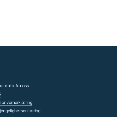
ke data fra oss
S
sonvernerklæring
gjengelighetserklæring