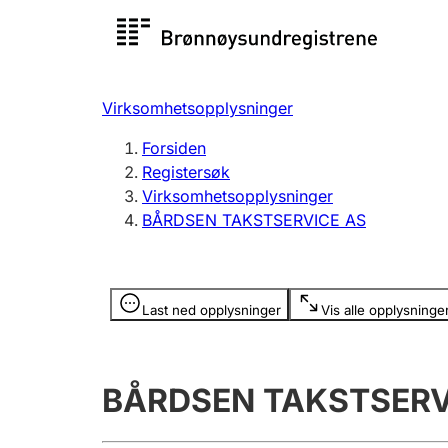
Registersøk
Aksjesel
Registrer
Virksomhetsopplysninger
Lag og forening
Flere
Forsiden
Registrere, endre, slette
organisa
Registersøk
Virksomhetsopplysninger
BÅRDSEN TAKSTSERVICE AS
Tinglysing
Jeger
Betaling 
Opplysninger er skjult
Last ned opplysninger
Vis alle opplysninge
Offentlig sektor
Andre t
BÅRDSEN TAKSTSERV