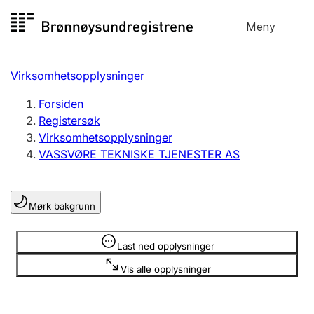
Hopp
Meny
Registersøk
til
Søk
Velg språk
innhold
Virksomhetsopplysninger
Aksjeselskap
Registrere, endre, slette
Forsiden
Registersøk
Virksomhetsopplysninger
Enkeltpersonforetak
VASSVØRE TEKNISKE TJENESTER AS
Registrere, endre, slette
Mørk bakgrunn
Lag og forening
Registrere, endre, slette
Opplysninger er skjult
Last ned opplysninger
Vis alle opplysninger
Flere organisasjonsformer