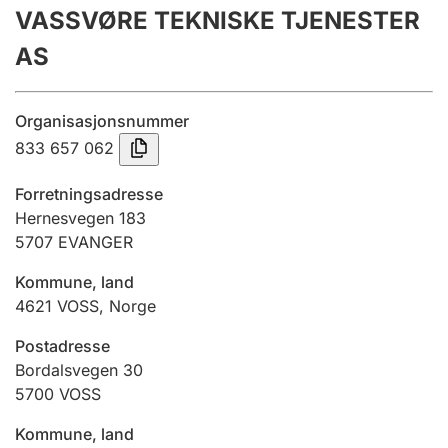
VASSVØRE TEKNISKE TJENESTER
Årsregnskap
AS
Innsending og forsinkelsesgebyr
Organisasjonsnummer
Tinglysing
833 657 062
Forretningsadresse
Jeger
Hernesvegen 183
Betaling og jegeravgiftskort
5707
EVANGER
Kommune, land
4621
VOSS
,
Norge
Ektepaktveileder
Postadresse
Bordalsvegen 30
Offentlig sektor
5700
VOSS
Kommune, land