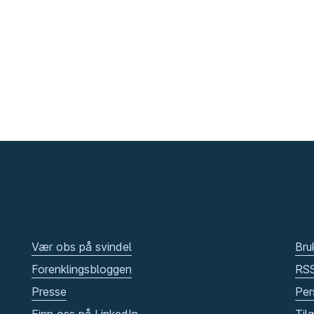
Vær obs på svindel
Bru
Forenklingsbloggen
RS
Presse
Per