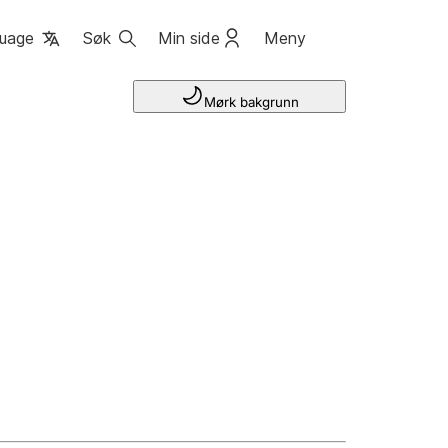
uage
Søk
Min side
Meny
Mørk bakgrunn