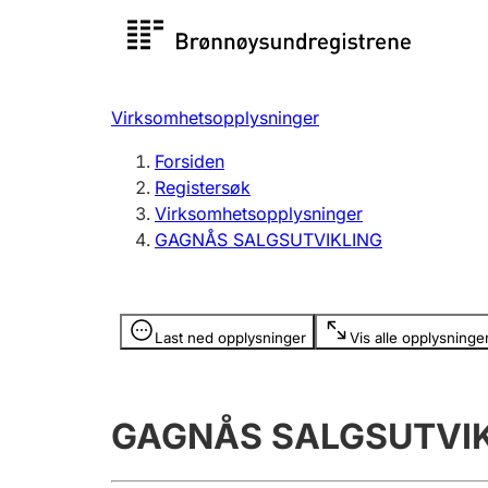
Registersøk
Aksjesel
Registrer
Virksomhetsopplysninger
Lag og forening
Flere
Forsiden
Registrere, endre, slette
organisa
Registersøk
Virksomhetsopplysninger
GAGNÅS SALGSUTVIKLING
Tinglysing
Jeger
Betaling 
Opplysninger er skjult
Last ned opplysninger
Vis alle opplysninge
Offentlig sektor
Andre t
GAGNÅS SALGSUTVI