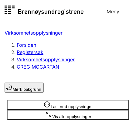
Hopp
Meny
Registersøk
til
Søk
Velg språk
innhold
Virksomhetsopplysninger
Aksjeselskap
Registrere, endre, slette
Forsiden
Registersøk
Virksomhetsopplysninger
Enkeltpersonforetak
GREG MCCARTAN
Registrere, endre, slette
Mørk bakgrunn
Lag og forening
Registrere, endre, slette
Opplysninger er skjult
Last ned opplysninger
Vis alle opplysninger
Flere organisasjonsformer