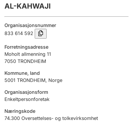
AL-KAHWAJI
Årsregnskap
Innsending og forsinkelsesgebyr
Organisasjonsnummer
833 614 592
Tinglysing
Forretningsadresse
Moholt allmenning 11
7050
TRONDHEIM
Jeger
Betaling og jegeravgiftskort
Kommune, land
5001
TRONDHEIM
,
Norge
Ektepaktveileder
Organisasjonsform
Enkeltpersonforetak
Næringskode
Offentlig sektor
74.300
Oversettelses- og tolkevirksomhet