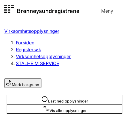
Hopp
Meny
Registersøk
til
Søk
Velg språk
innhold
Virksomhetsopplysninger
Aksjeselskap
Registrere, endre, slette
Forsiden
Registersøk
Virksomhetsopplysninger
Enkeltpersonforetak
STALHEIM SERVICE
Registrere, endre, slette
Mørk bakgrunn
Lag og forening
Registrere, endre, slette
Opplysninger er skjult
Last ned opplysninger
Vis alle opplysninger
Flere organisasjonsformer