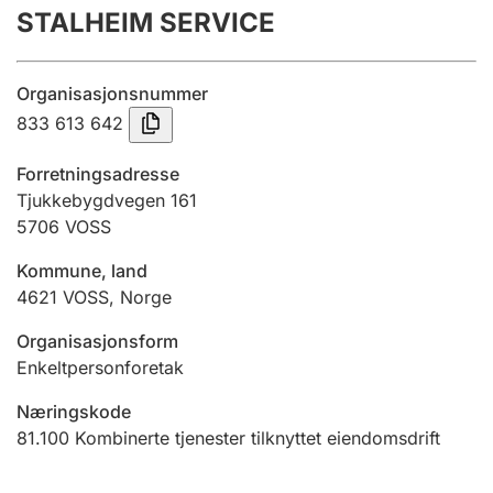
STALHEIM SERVICE
Årsregnskap
Innsending og forsinkelsesgebyr
Organisasjonsnummer
833 613 642
Tinglysing
Forretningsadresse
Tjukkebygdvegen 161
5706
VOSS
Jeger
Betaling og jegeravgiftskort
Kommune, land
4621
VOSS
,
Norge
Ektepaktveileder
Organisasjonsform
Enkeltpersonforetak
Næringskode
Offentlig sektor
81.100
Kombinerte tjenester tilknyttet eiendomsdrift