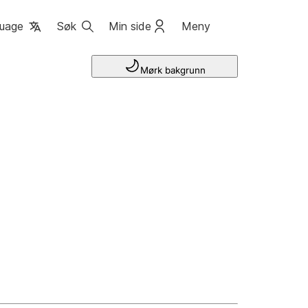
uage
Søk
Min side
Meny
Mørk bakgrunn