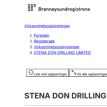
Registersøk
Aksjesel
Registrer
Virksomhetsopplysninger
Lag og forening
Flere
Forsiden
Registrere, endre, slette
organisa
Registersøk
Virksomhetsopplysninger
STENA DON DRILLING LIMITED
Tinglysing
Jeger
Betaling 
Opplysninger er skjult
Last ned opplysninger
Vis alle opplysninge
Offentlig sektor
Andre t
STENA DON DRILLING