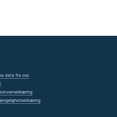
ke data fra oss
S
sonvernerklæring
gjengelighetserklæring