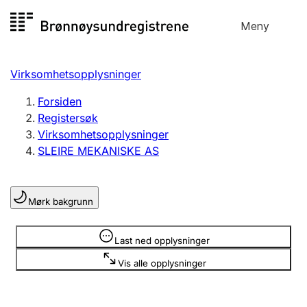
Hopp
Meny
Registersøk
til
Søk
Velg språk
innhold
Virksomhetsopplysninger
Aksjeselskap
Registrere, endre, slette
Forsiden
Registersøk
Virksomhetsopplysninger
Enkeltpersonforetak
SLEIRE MEKANISKE AS
Registrere, endre, slette
Mørk bakgrunn
Lag og forening
Registrere, endre, slette
Opplysninger er skjult
Last ned opplysninger
Vis alle opplysninger
Flere organisasjonsformer