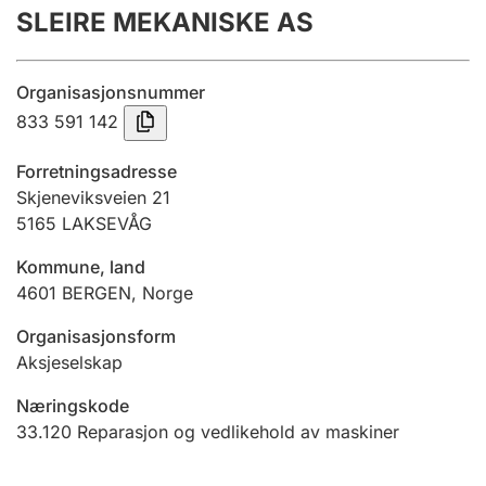
SLEIRE MEKANISKE AS
Årsregnskap
Innsending og forsinkelsesgebyr
Organisasjonsnummer
833 591 142
Tinglysing
Forretningsadresse
Skjeneviksveien 21
5165
LAKSEVÅG
Jeger
Betaling og jegeravgiftskort
Kommune, land
4601
BERGEN
,
Norge
Ektepaktveileder
Organisasjonsform
Aksjeselskap
Næringskode
Offentlig sektor
33.120
Reparasjon og vedlikehold av maskiner