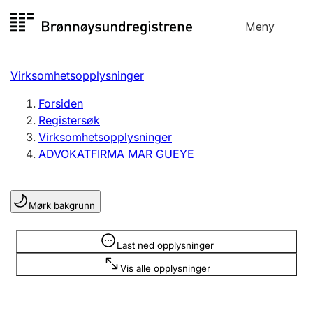
Hopp
Meny
Registersøk
til
Søk
Velg språk
innhold
Virksomhetsopplysninger
Aksjeselskap
Registrere, endre, slette
Forsiden
Registersøk
Virksomhetsopplysninger
Enkeltpersonforetak
ADVOKATFIRMA MAR GUEYE
Registrere, endre, slette
Mørk bakgrunn
Lag og forening
Registrere, endre, slette
Opplysninger er skjult
Last ned opplysninger
Vis alle opplysninger
Flere organisasjonsformer