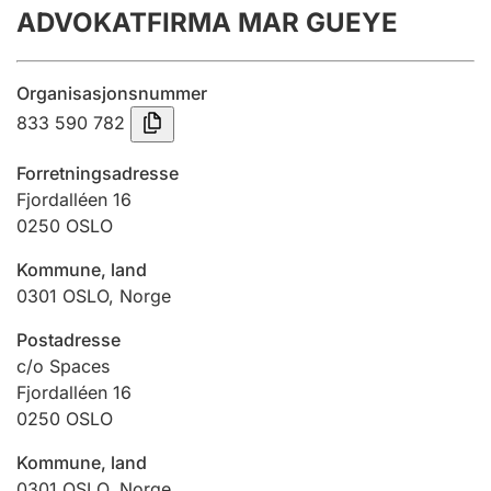
ADVOKATFIRMA MAR GUEYE
Årsregnskap
Innsending og forsinkelsesgebyr
Organisasjonsnummer
833 590 782
Tinglysing
Forretningsadresse
Fjordalléen 16
0250
OSLO
Jeger
Betaling og jegeravgiftskort
Kommune, land
0301
OSLO
,
Norge
Ektepaktveileder
Postadresse
c/o Spaces
Fjordalléen 16
0250
OSLO
Offentlig sektor
Kommune, land
0301
OSLO
,
Norge