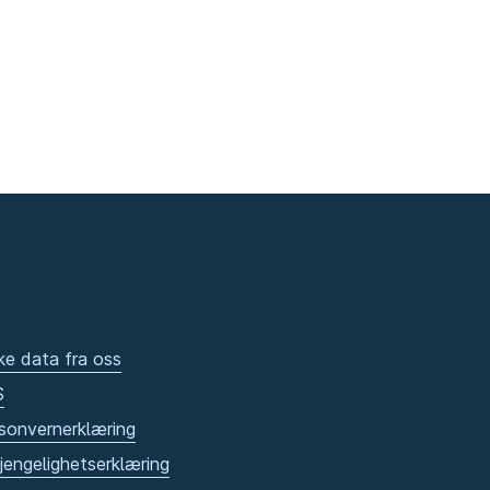
ke data fra oss
S
sonvernerklæring
gjengelighetserklæring