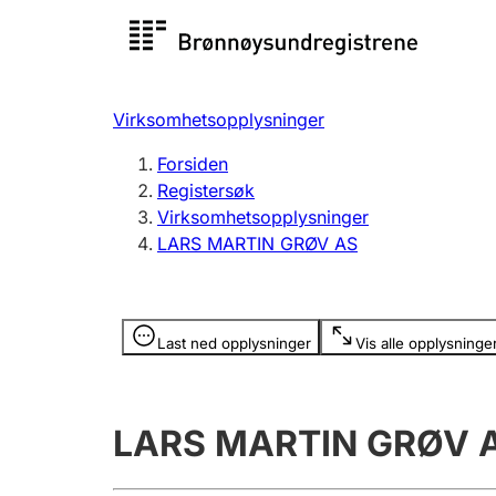
Registersøk
Aksjesel
Registrer
Virksomhetsopplysninger
Lag og forening
Flere
Forsiden
Registrere, endre, slette
organisa
Registersøk
Virksomhetsopplysninger
LARS MARTIN GRØV AS
Tinglysing
Jeger
Betaling 
Opplysninger er skjult
Last ned opplysninger
Vis alle opplysninge
Offentlig sektor
Andre t
LARS MARTIN GRØV 