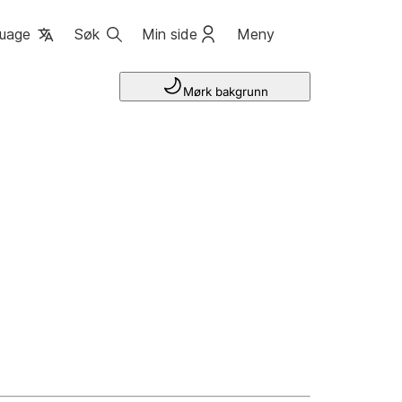
uage
Søk
Min side
Meny
Mørk bakgrunn