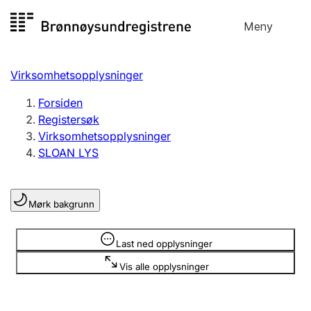
Hopp
Meny
Registersøk
til
Søk
Velg språk
innhold
Virksomhetsopplysninger
Aksjeselskap
Registrere, endre, slette
Forsiden
Registersøk
Virksomhetsopplysninger
Enkeltpersonforetak
SLOAN LYS
Registrere, endre, slette
Mørk bakgrunn
Lag og forening
Registrere, endre, slette
Opplysninger er skjult
Last ned opplysninger
Vis alle opplysninger
Flere organisasjonsformer