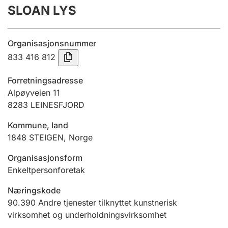
SLOAN LYS
Årsregnskap
Innsending og forsinkelsesgebyr
Organisasjonsnummer
833 416 812
Tinglysing
Forretningsadresse
Alpøyveien 11
8283
LEINESFJORD
Jeger
Betaling og jegeravgiftskort
Kommune, land
1848
STEIGEN
,
Norge
Ektepaktveileder
Organisasjonsform
Enkeltpersonforetak
Næringskode
Offentlig sektor
90.390
Andre tjenester tilknyttet kunstnerisk
virksomhet og underholdningsvirksomhet