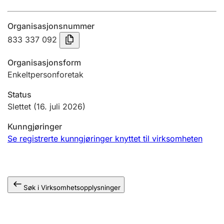
Årsregnskap
Organisasjonsnummer
Innsending og forsinkelsesgebyr
833 337 092
Organisasjonsform
Tinglysing
Enkeltpersonforetak
Status
Jeger
Slettet
(16. juli 2026)
Betaling og jegeravgiftskort
Kunngjøringer
Se registrerte kunngjøringer knyttet til virksomheten
Ektepaktveileder
Søk i Virksomhetsopplysninger
Offentlig sektor