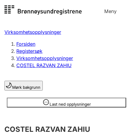
Hopp
Meny
Registersøk
til
Søk
Velg språk
innhold
Virksomhetsopplysninger
Aksjeselskap
Registrere, endre, slette
Forsiden
Registersøk
Virksomhetsopplysninger
Enkeltpersonforetak
COSTEL RAZVAN ZAHIU
Registrere, endre, slette
Mørk bakgrunn
Lag og forening
Registrere, endre, slette
Opplysninger er skjult
Last ned opplysninger
Flere organisasjonsformer
COSTEL RAZVAN ZAHIU