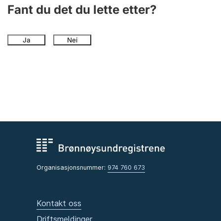
Andre tema
Fant du det du lette etter?
Ja
Nei
Organisasjonsnummer:
974 760 673
Kontakt oss
Driftsmeldinger