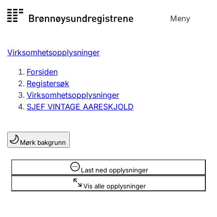
Hopp
Meny
Registersøk
til
Søk
Velg språk
innhold
Virksomhetsopplysninger
Aksjeselskap
Registrere, endre, slette
Forsiden
Registersøk
Virksomhetsopplysninger
Enkeltpersonforetak
SJEF VINTAGE AARESKJOLD
Registrere, endre, slette
Mørk bakgrunn
Lag og forening
Registrere, endre, slette
Opplysninger er skjult
Last ned opplysninger
Vis alle opplysninger
Flere organisasjonsformer