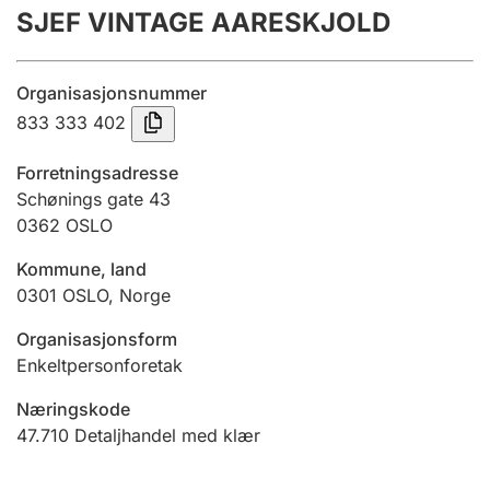
SJEF VINTAGE AARESKJOLD
Årsregnskap
Innsending og forsinkelsesgebyr
Organisasjonsnummer
833 333 402
Tinglysing
Forretningsadresse
Schønings gate 43
0362
OSLO
Jeger
Betaling og jegeravgiftskort
Kommune, land
0301
OSLO
,
Norge
Ektepaktveileder
Organisasjonsform
Enkeltpersonforetak
Næringskode
Offentlig sektor
47.710
Detaljhandel med klær