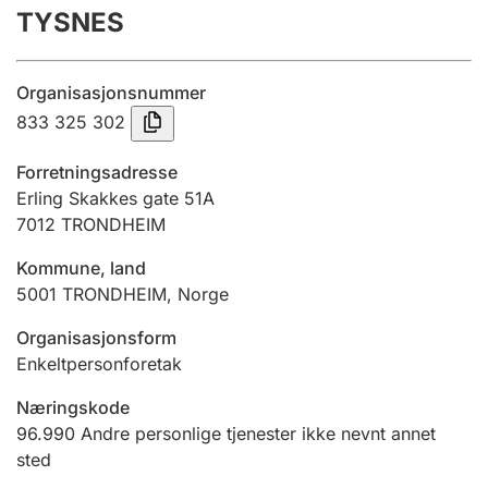
TYSNES
Årsregnskap
Innsending og forsinkelsesgebyr
Organisasjonsnummer
833 325 302
Tinglysing
Forretningsadresse
Erling Skakkes gate 51A
7012
TRONDHEIM
Jeger
Betaling og jegeravgiftskort
Kommune, land
5001
TRONDHEIM
,
Norge
Ektepaktveileder
Organisasjonsform
Enkeltpersonforetak
Næringskode
Offentlig sektor
96.990
Andre personlige tjenester ikke nevnt annet
sted