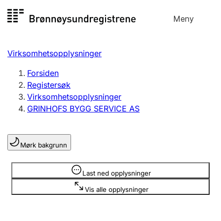
Hopp
Meny
Registersøk
til
Søk
Velg språk
innhold
Virksomhetsopplysninger
Aksjeselskap
Registrere, endre, slette
Forsiden
Registersøk
Virksomhetsopplysninger
Enkeltpersonforetak
GRINHOFS BYGG SERVICE AS
Registrere, endre, slette
Mørk bakgrunn
Lag og forening
Registrere, endre, slette
Opplysninger er skjult
Last ned opplysninger
Vis alle opplysninger
Flere organisasjonsformer