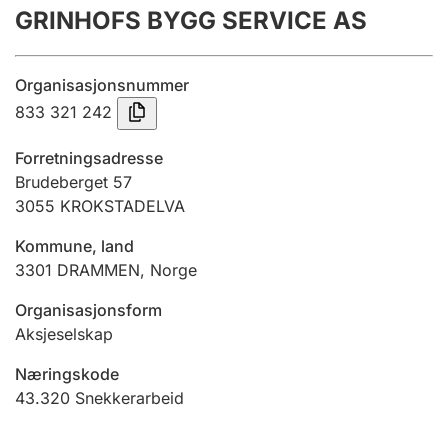
GRINHOFS BYGG SERVICE AS
Årsregnskap
Innsending og forsinkelsesgebyr
Organisasjonsnummer
833 321 242
Tinglysing
Forretningsadresse
Brudeberget 57
3055
KROKSTADELVA
Jeger
Betaling og jegeravgiftskort
Kommune, land
3301
DRAMMEN
,
Norge
Ektepaktveileder
Organisasjonsform
Aksjeselskap
Næringskode
Offentlig sektor
43.320
Snekkerarbeid