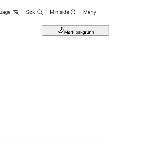
uage
Søk
Min side
Meny
Mørk bakgrunn