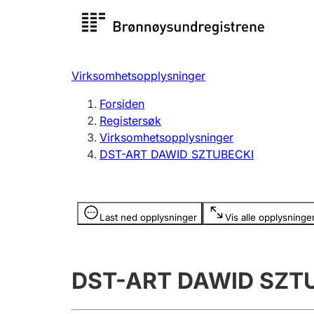
Registersøk
Aksjesel
Registrer
Virksomhetsopplysninger
Lag og forening
Flere
Forsiden
Registrere, endre, slette
organisa
Registersøk
Virksomhetsopplysninger
DST-ART DAWID SZTUBECKI
Tinglysing
Jeger
Betaling 
Opplysninger er skjult
Last ned opplysninger
Vis alle opplysninge
Offentlig sektor
Andre t
DST-ART DAWID SZT