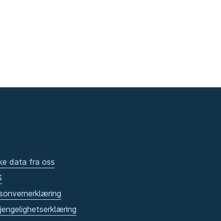
ke data fra oss
S
sonvernerklæring
gjengelighetserklæring