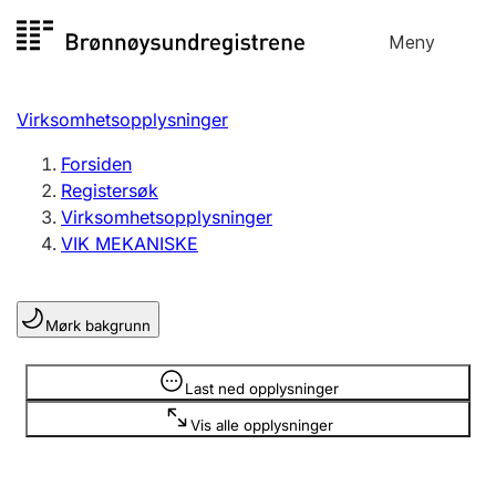
Hopp
Meny
Registersøk
til
Søk
Velg språk
innhold
Virksomhetsopplysninger
Aksjeselskap
Registrere, endre, slette
Forsiden
Registersøk
Virksomhetsopplysninger
Enkeltpersonforetak
VIK MEKANISKE
Registrere, endre, slette
Mørk bakgrunn
Lag og forening
Registrere, endre, slette
Opplysninger er skjult
Last ned opplysninger
Vis alle opplysninger
Flere organisasjonsformer