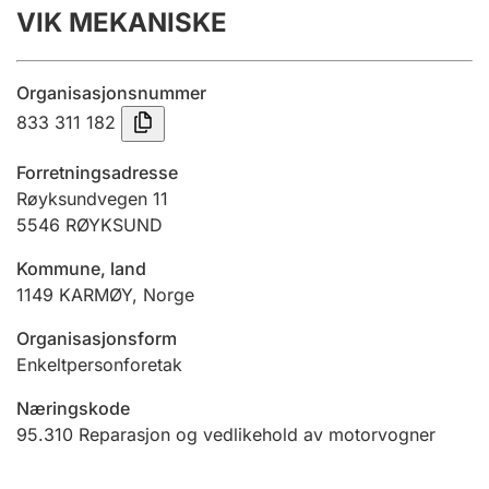
VIK MEKANISKE
Årsregnskap
Innsending og forsinkelsesgebyr
Organisasjonsnummer
833 311 182
Tinglysing
Forretningsadresse
Røyksundvegen 11
5546
RØYKSUND
Jeger
Betaling og jegeravgiftskort
Kommune, land
1149
KARMØY
,
Norge
Ektepaktveileder
Organisasjonsform
Enkeltpersonforetak
Næringskode
Offentlig sektor
95.310
Reparasjon og vedlikehold av motorvogner