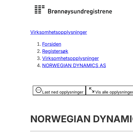
Registersøk
Aksjesel
Registrer
Virksomhetsopplysninger
Lag og forening
Flere
Forsiden
Registrere, endre, slette
organisa
Registersøk
Virksomhetsopplysninger
NORWEGIAN DYNAMICS AS
Tinglysing
Jeger
Betaling 
Opplysninger er skjult
Last ned opplysninger
Vis alle opplysninge
Offentlig sektor
Andre t
NORWEGIAN DYNAMI