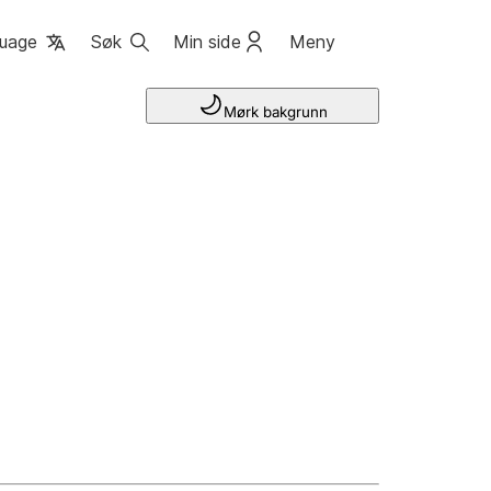
uage
Søk
Min side
Meny
Mørk bakgrunn