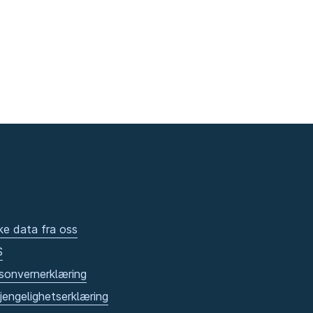
ke data fra oss
S
sonvernerklæring
gjengelighetserklæring