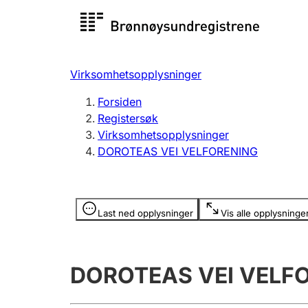
Registersøk
Aksjesel
Registrer
Virksomhetsopplysninger
Lag og forening
Flere
Forsiden
Registrere, endre, slette
organisa
Registersøk
Virksomhetsopplysninger
DOROTEAS VEI VELFORENING
Tinglysing
Jeger
Betaling 
Opplysninger er skjult
Last ned opplysninger
Vis alle opplysninge
Offentlig sektor
Andre t
DOROTEAS VEI VELF