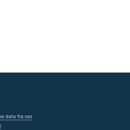
ke data fra oss
S