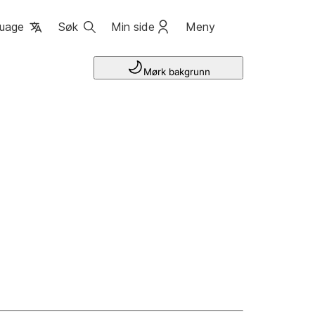
uage
Søk
Min side
Meny
Mørk bakgrunn