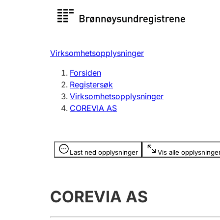
Registersøk
Aksjesel
Registrer
Virksomhetsopplysninger
Lag og forening
Flere
Forsiden
Registrere, endre, slette
organisa
Registersøk
Virksomhetsopplysninger
COREVIA AS
Tinglysing
Jeger
Betaling 
Opplysninger er skjult
Last ned opplysninger
Vis alle opplysninge
Offentlig sektor
Andre t
COREVIA AS