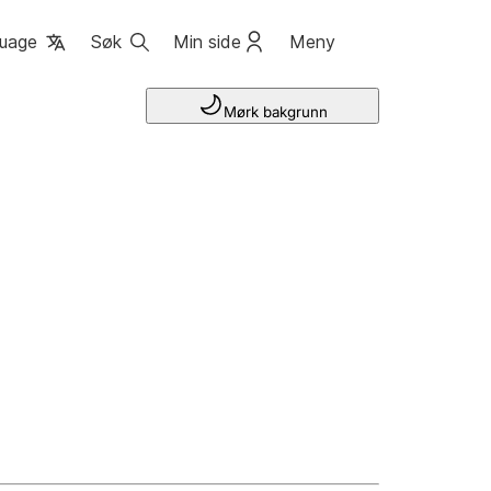
uage
Søk
Min side
Meny
Mørk bakgrunn