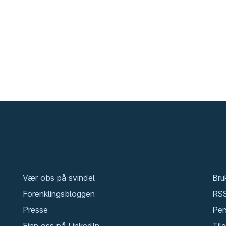
Vær obs på svindel
Bru
Forenklingsbloggen
RS
Presse
Per