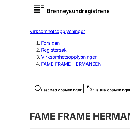
Registersøk
Aksjesel
Registrer
Virksomhetsopplysninger
Lag og forening
Flere
Forsiden
Registrere, endre, slette
organisa
Registersøk
Virksomhetsopplysninger
FAME FRAME HERMANSEN
Tinglysing
Jeger
Betaling 
Opplysninger er skjult
Last ned opplysninger
Vis alle opplysninge
Offentlig sektor
Andre t
FAME FRAME HERMA