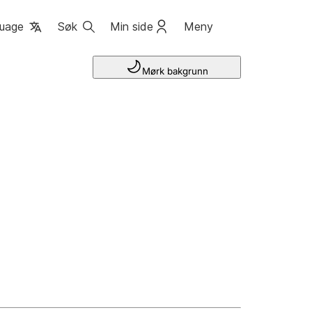
uage
Søk
Min side
Meny
Mørk bakgrunn