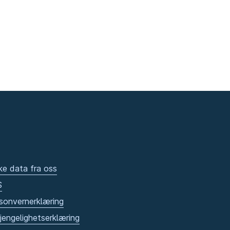
ke data fra oss
S
sonvernerklæring
gjengelighetserklæring