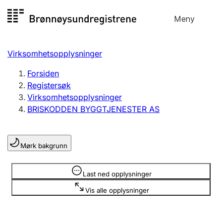
Hopp
Meny
Registersøk
til
Søk
Velg språk
innhold
Virksomhetsopplysninger
Aksjeselskap
Registrere, endre, slette
Forsiden
Registersøk
Virksomhetsopplysninger
Enkeltpersonforetak
BRISKODDEN BYGGTJENESTER AS
Registrere, endre, slette
Mørk bakgrunn
Lag og forening
Registrere, endre, slette
Opplysninger er skjult
Last ned opplysninger
Vis alle opplysninger
Flere organisasjonsformer