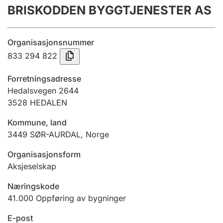
BRISKODDEN BYGGTJENESTER AS
Årsregnskap
Innsending og forsinkelsesgebyr
Organisasjonsnummer
833 294 822
Tinglysing
Forretningsadresse
Hedalsvegen 2644
3528
HEDALEN
Jeger
Betaling og jegeravgiftskort
Kommune, land
3449
SØR-AURDAL
,
Norge
Ektepaktveileder
Organisasjonsform
Aksjeselskap
Næringskode
Offentlig sektor
41.000
Oppføring av bygninger
E-post