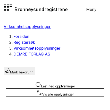
Hopp
Meny
Registersøk
til
Søk
Velg språk
innhold
Virksomhetsopplysninger
Aksjeselskap
Registrere, endre, slette
Forsiden
Registersøk
Virksomhetsopplysninger
Enkeltpersonforetak
DEMRE FORLAG AS
Registrere, endre, slette
Mørk bakgrunn
Lag og forening
Registrere, endre, slette
Opplysninger er skjult
Last ned opplysninger
Vis alle opplysninger
Flere organisasjonsformer