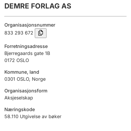
DEMRE FORLAG AS
Årsregnskap
Innsending og forsinkelsesgebyr
Organisasjonsnummer
833 293 672
Tinglysing
Forretningsadresse
Bjerregaards gate 1B
0172
OSLO
Jeger
Betaling og jegeravgiftskort
Kommune, land
0301
OSLO
,
Norge
Ektepaktveileder
Organisasjonsform
Aksjeselskap
Næringskode
Offentlig sektor
58.110
Utgivelse av bøker