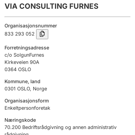
VIA CONSULTING FURNES
Årsregnskap
Innsending og forsinkelsesgebyr
Organisasjonsnummer
833 293 052
Tinglysing
Forretningsadresse
c/o SolgunFurnes
Kirkeveien 90A
Jeger
0364
OSLO
Betaling og jegeravgiftskort
Kommune, land
0301
OSLO
,
Norge
Ektepaktveileder
Organisasjonsform
Enkeltpersonforetak
Offentlig sektor
Næringskode
70.200
Bedriftsrådgivning og annen administrativ
rådgivning