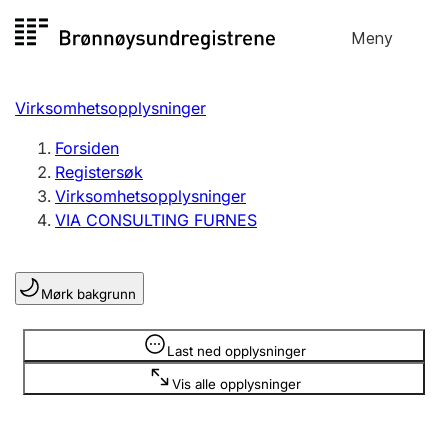
Hopp
Meny
Registersøk
til
Søk
Velg språk
innhold
Virksomhetsopplysninger
Aksjeselskap
Registrere, endre, slette
Forsiden
Registersøk
Virksomhetsopplysninger
Enkeltpersonforetak
VIA CONSULTING FURNES
Registrere, endre, slette
Mørk bakgrunn
Lag og forening
Registrere, endre, slette
Opplysninger er skjult
Last ned opplysninger
Vis alle opplysninger
Flere organisasjonsformer