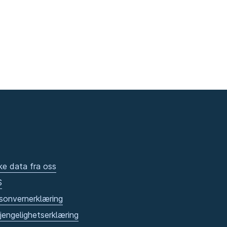
ke data fra oss
S
sonvernerklæring
gjengelighetserklæring