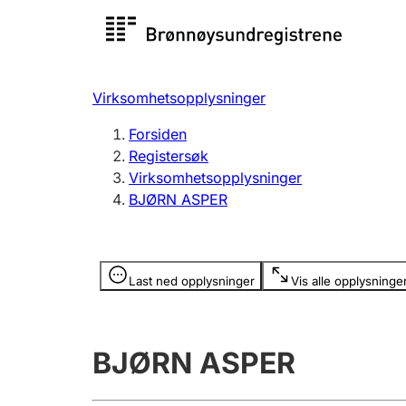
Registersøk
Aksjesel
Registrer
Virksomhetsopplysninger
Lag og forening
Flere
Forsiden
Registrere, endre, slette
organisa
Registersøk
Virksomhetsopplysninger
BJØRN ASPER
Tinglysing
Jeger
Betaling 
Opplysninger er skjult
Last ned opplysninger
Vis alle opplysninge
Offentlig sektor
Andre t
BJØRN ASPER