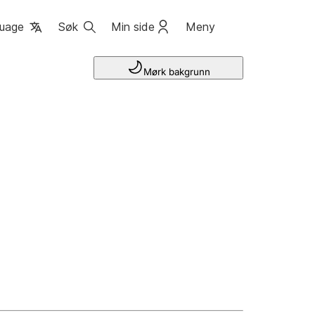
uage
Søk
Min side
Meny
Mørk bakgrunn