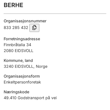
BERHE
Årsregnskap
Innsending og forsinkelsesgebyr
Organisasjonsnummer
833 285 432
Tinglysing
Forretningsadresse
Finnbråtalia 34
2080
EIDSVOLL
Jeger
Betaling og jegeravgiftskort
Kommune, land
3240
EIDSVOLL
,
Norge
Ektepaktveileder
Organisasjonsform
Enkeltpersonforetak
Næringskode
Offentlig sektor
49.410
Godstransport på vei