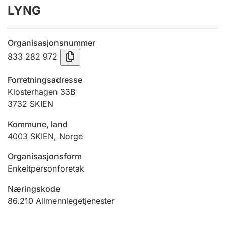
LYNG
Årsregnskap
Innsending og forsinkelsesgebyr
Organisasjonsnummer
833 282 972
Tinglysing
Forretningsadresse
Klosterhagen 33B
3732
SKIEN
Jeger
Betaling og jegeravgiftskort
Kommune, land
4003
SKIEN
,
Norge
Ektepaktveileder
Organisasjonsform
Enkeltpersonforetak
Næringskode
Offentlig sektor
86.210
Allmennlegetjenester