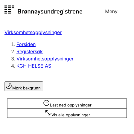
Hopp
Meny
Registersøk
til
Søk
Velg språk
innhold
Virksomhetsopplysninger
Aksjeselskap
Registrere, endre, slette
Forsiden
Registersøk
Virksomhetsopplysninger
Enkeltpersonforetak
KGH HELSE AS
Registrere, endre, slette
Mørk bakgrunn
Lag og forening
Registrere, endre, slette
Opplysninger er skjult
Last ned opplysninger
Vis alle opplysninger
Flere organisasjonsformer