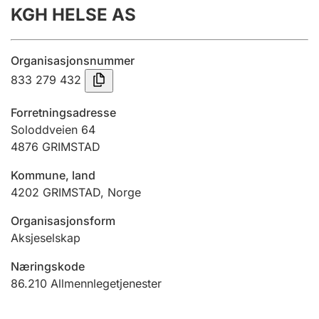
KGH HELSE AS
Årsregnskap
Innsending og forsinkelsesgebyr
Organisasjonsnummer
833 279 432
Tinglysing
Forretningsadresse
Soloddveien 64
4876
GRIMSTAD
Jeger
Betaling og jegeravgiftskort
Kommune, land
4202
GRIMSTAD
,
Norge
Ektepaktveileder
Organisasjonsform
Aksjeselskap
Næringskode
Offentlig sektor
86.210
Allmennlegetjenester