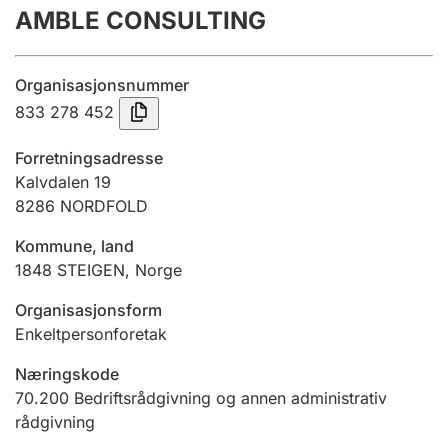
AMBLE CONSULTING
Årsregnskap
Innsending og forsinkelsesgebyr
Organisasjonsnummer
833 278 452
Tinglysing
Forretningsadresse
Kalvdalen 19
8286
NORDFOLD
Jeger
Betaling og jegeravgiftskort
Kommune, land
1848
STEIGEN
,
Norge
Ektepaktveileder
Organisasjonsform
Enkeltpersonforetak
Næringskode
Offentlig sektor
70.200
Bedriftsrådgivning og annen administrativ
rådgivning