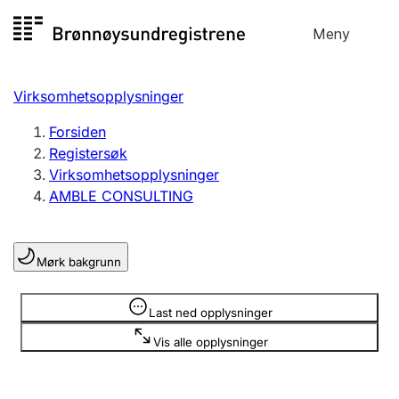
Hopp
Meny
Registersøk
til
Søk
Velg språk
innhold
Virksomhetsopplysninger
Aksjeselskap
Registrere, endre, slette
Forsiden
Registersøk
Virksomhetsopplysninger
Enkeltpersonforetak
AMBLE CONSULTING
Registrere, endre, slette
Mørk bakgrunn
Lag og forening
Registrere, endre, slette
Opplysninger er skjult
Last ned opplysninger
Vis alle opplysninger
Flere organisasjonsformer