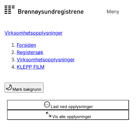
Hopp
Meny
Registersøk
til
Søk
Velg språk
innhold
Virksomhetsopplysninger
Aksjeselskap
Registrere, endre, slette
Forsiden
Registersøk
Virksomhetsopplysninger
Enkeltpersonforetak
KLEPP FILM
Registrere, endre, slette
Mørk bakgrunn
Lag og forening
Registrere, endre, slette
Opplysninger er skjult
Last ned opplysninger
Vis alle opplysninger
Flere organisasjonsformer