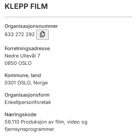
KLEPP FILM
Årsregnskap
Innsending og forsinkelsesgebyr
Organisasjonsnummer
833 272 292
Tinglysing
Forretningsadresse
Nedre Ullevål 7
0850
OSLO
Jeger
Betaling og jegeravgiftskort
Kommune, land
0301
OSLO
,
Norge
Ektepaktveileder
Organisasjonsform
Enkeltpersonforetak
Næringskode
Offentlig sektor
59.110
Produksjon av film, video og
fjernsynsprogrammer