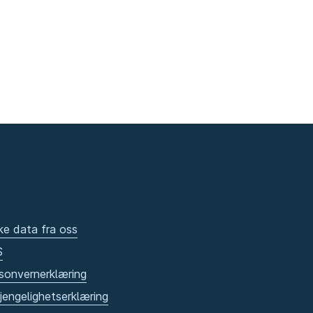
ke data fra oss
S
sonvernerklæring
gjengelighetserklæring