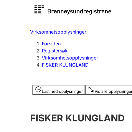
Registersøk
Aksjesel
Registrer
Virksomhetsopplysninger
Lag og forening
Flere
Forsiden
Registrere, endre, slette
organisa
Registersøk
Virksomhetsopplysninger
FISKER KLUNGLAND
Tinglysing
Jeger
Betaling 
Opplysninger er skjult
Last ned opplysninger
Vis alle opplysninge
Offentlig sektor
Andre t
FISKER KLUNGLAND