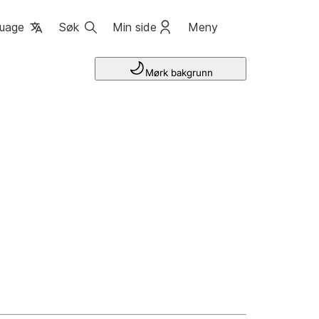
uage
Søk
Min side
Meny
Mørk bakgrunn