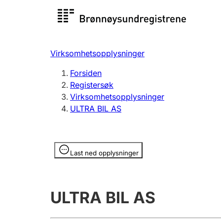
Registersøk
Aksjesel
Registrer
Virksomhetsopplysninger
Lag og forening
Flere
Forsiden
Registrere, endre, slette
organisa
Registersøk
Virksomhetsopplysninger
ULTRA BIL AS
Tinglysing
Jeger
Betaling 
Opplysninger er skjult
Last ned opplysninger
Offentlig sektor
Andre t
ULTRA BIL AS