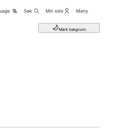
uage
Søk
Min side
Meny
Mørk bakgrunn