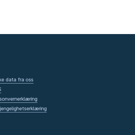
ke data fra oss
S
sonvernerklæring
gjengelighetserklæring