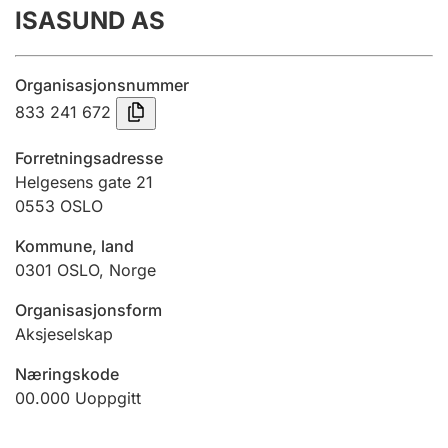
ISASUND AS
Årsregnskap
Innsending og forsinkelsesgebyr
Organisasjonsnummer
833 241 672
Tinglysing
Forretningsadresse
Helgesens gate 21
0553
OSLO
Jeger
Betaling og jegeravgiftskort
Kommune, land
0301
OSLO
,
Norge
Ektepaktveileder
Organisasjonsform
Aksjeselskap
Næringskode
Offentlig sektor
00.000
Uoppgitt