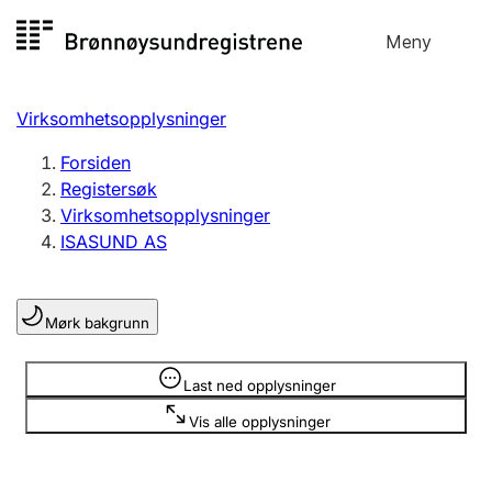
Hopp
Meny
Registersøk
til
Søk
Velg språk
innhold
Virksomhetsopplysninger
Aksjeselskap
Registrere, endre, slette
Forsiden
Registersøk
Virksomhetsopplysninger
Enkeltpersonforetak
ISASUND AS
Registrere, endre, slette
Mørk bakgrunn
Lag og forening
Registrere, endre, slette
Opplysninger er skjult
Last ned opplysninger
Vis alle opplysninger
Flere organisasjonsformer