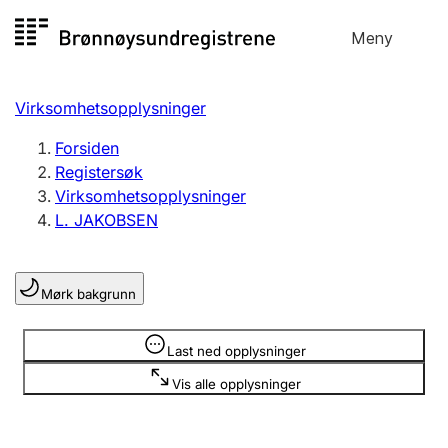
Hopp
Meny
Registersøk
til
Søk
Velg språk
innhold
Virksomhetsopplysninger
Aksjeselskap
Registrere, endre, slette
Forsiden
Registersøk
Virksomhetsopplysninger
Enkeltpersonforetak
L. JAKOBSEN
Registrere, endre, slette
Mørk bakgrunn
Lag og forening
Registrere, endre, slette
Opplysninger er skjult
Last ned opplysninger
Vis alle opplysninger
Flere organisasjonsformer