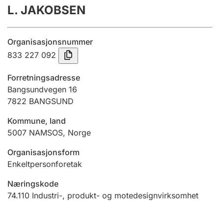
L. JAKOBSEN
Årsregnskap
Innsending og forsinkelsesgebyr
Organisasjonsnummer
833 227 092
Tinglysing
Forretningsadresse
Bangsundvegen 16
7822
BANGSUND
Jeger
Betaling og jegeravgiftskort
Kommune, land
5007
NAMSOS
,
Norge
Ektepaktveileder
Organisasjonsform
Enkeltpersonforetak
Næringskode
Offentlig sektor
74.110
Industri-, produkt- og motedesignvirksomhet