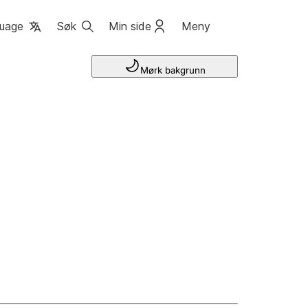
uage
Søk
Min side
Meny
Mørk bakgrunn