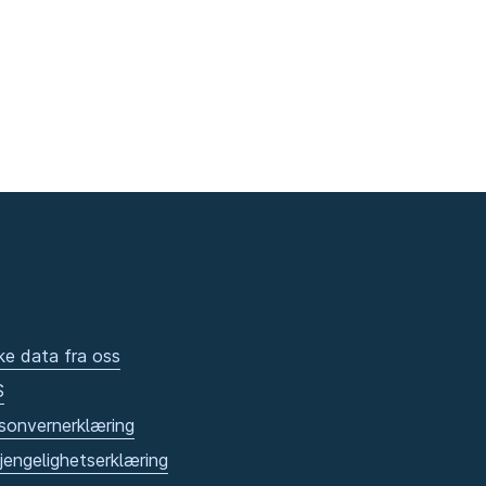
ke data fra oss
S
sonvernerklæring
gjengelighetserklæring