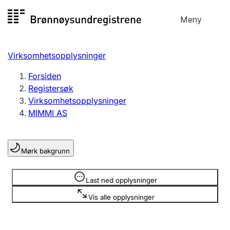
Hopp
Meny
Registersøk
til
Søk
Velg språk
innhold
Virksomhetsopplysninger
Aksjeselskap
Registrere, endre, slette
Forsiden
Registersøk
Virksomhetsopplysninger
Enkeltpersonforetak
MIMMI AS
Registrere, endre, slette
Mørk bakgrunn
Lag og forening
Registrere, endre, slette
Opplysninger er skjult
Last ned opplysninger
Vis alle opplysninger
Flere organisasjonsformer