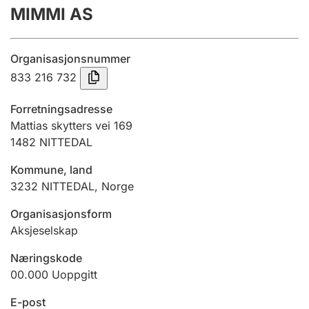
MIMMI AS
Årsregnskap
Innsending og forsinkelsesgebyr
Organisasjonsnummer
833 216 732
Tinglysing
Forretningsadresse
Mattias skytters vei 169
1482
NITTEDAL
Jeger
Betaling og jegeravgiftskort
Kommune, land
3232
NITTEDAL
,
Norge
Ektepaktveileder
Organisasjonsform
Aksjeselskap
Næringskode
Offentlig sektor
00.000
Uoppgitt
E-post