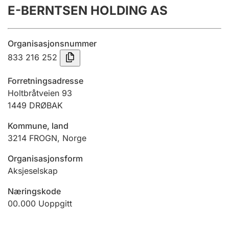
E-BERNTSEN HOLDING AS
Årsregnskap
Innsending og forsinkelsesgebyr
Organisasjonsnummer
833 216 252
Tinglysing
Forretningsadresse
Holtbråtveien 93
1449
DRØBAK
Jeger
Betaling og jegeravgiftskort
Kommune, land
3214
FROGN
,
Norge
Ektepaktveileder
Organisasjonsform
Aksjeselskap
Næringskode
Offentlig sektor
00.000
Uoppgitt