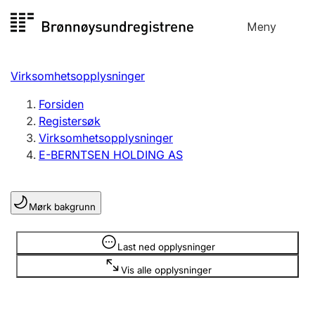
Hopp
Meny
Registersøk
til
Søk
Velg språk
innhold
Virksomhetsopplysninger
Aksjeselskap
Registrere, endre, slette
Forsiden
Registersøk
Virksomhetsopplysninger
Enkeltpersonforetak
E-BERNTSEN HOLDING AS
Registrere, endre, slette
Mørk bakgrunn
Lag og forening
Registrere, endre, slette
Opplysninger er skjult
Last ned opplysninger
Vis alle opplysninger
Flere organisasjonsformer