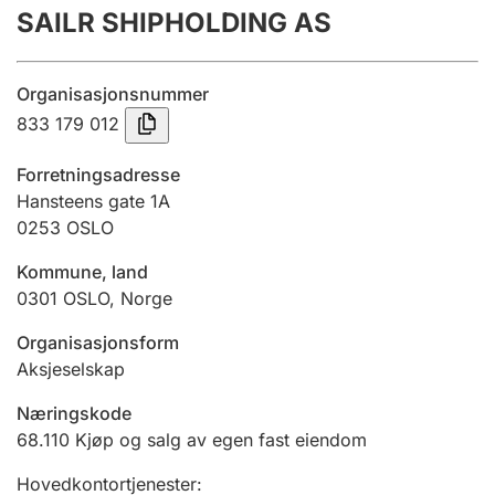
SAILR SHIPHOLDING AS
Årsregnskap
Innsending og forsinkelsesgebyr
Organisasjonsnummer
833 179 012
Tinglysing
Forretningsadresse
Hansteens gate 1A
0253
OSLO
Jeger
Betaling og jegeravgiftskort
Kommune, land
0301
OSLO
,
Norge
Ektepaktveileder
Organisasjonsform
Aksjeselskap
Næringskode
Offentlig sektor
68.110
Kjøp og salg av egen fast eiendom
Hovedkontortjenester
: