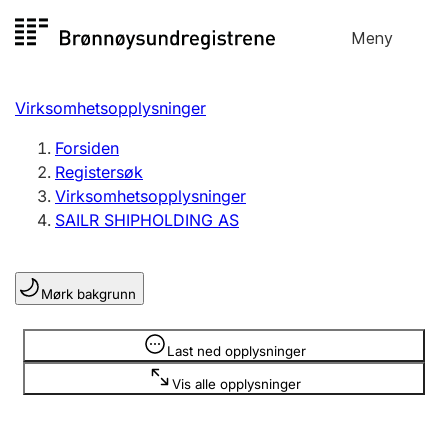
Hopp
Meny
Registersøk
til
Søk
Velg språk
innhold
Virksomhetsopplysninger
Aksjeselskap
Registrere, endre, slette
Forsiden
Registersøk
Virksomhetsopplysninger
Enkeltpersonforetak
SAILR SHIPHOLDING AS
Registrere, endre, slette
Mørk bakgrunn
Lag og forening
Registrere, endre, slette
Opplysninger er skjult
Last ned opplysninger
Vis alle opplysninger
Flere organisasjonsformer