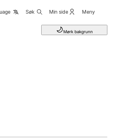
uage
Søk
Min side
Meny
Mørk bakgrunn