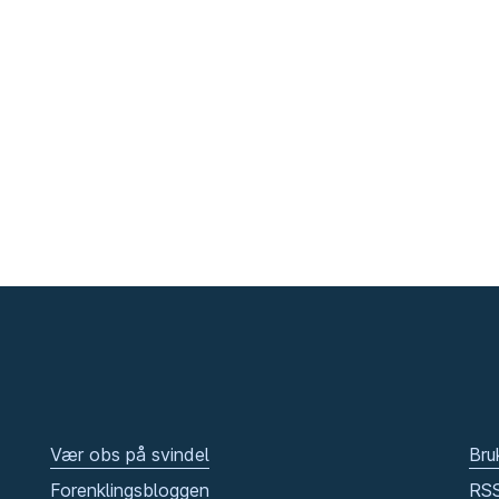
Vær obs på svindel
Bru
Forenklingsbloggen
RS