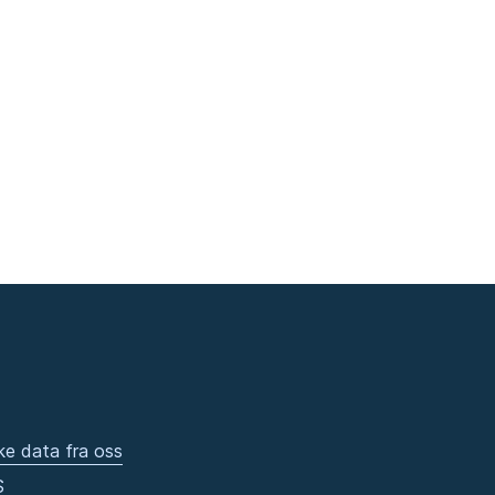
ke data fra oss
S