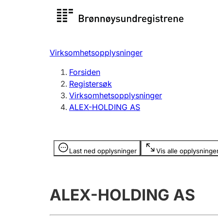
Registersøk
Aksjesel
Registrer
Virksomhetsopplysninger
Lag og forening
Flere
Forsiden
Registrere, endre, slette
organisa
Registersøk
Virksomhetsopplysninger
ALEX-HOLDING AS
Tinglysing
Jeger
Betaling 
Opplysninger er skjult
Last ned opplysninger
Vis alle opplysninge
Offentlig sektor
Andre t
ALEX-HOLDING AS