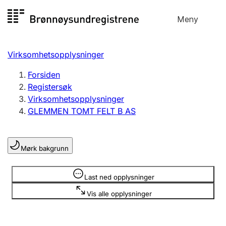
Hopp
Meny
Registersøk
til
Søk
Velg språk
innhold
Virksomhetsopplysninger
Aksjeselskap
Registrere, endre, slette
Forsiden
Registersøk
Virksomhetsopplysninger
Enkeltpersonforetak
GLEMMEN TOMT FELT B AS
Registrere, endre, slette
Mørk bakgrunn
Lag og forening
Registrere, endre, slette
Opplysninger er skjult
Last ned opplysninger
Vis alle opplysninger
Flere organisasjonsformer