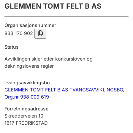
GLEMMEN TOMT FELT B AS
Årsregnskap
Innsending og forsinkelsesgebyr
Organisasjonsnummer
833 170 902
Tinglysing
Status
Avviklingen skjer etter konkursloven og
Jeger
dekningslovens regler
Betaling og jegeravgiftskort
Tvangsavviklingsbo
GLEMMEN TOMT FELT B AS TVANGSAVVIKLINGSBO,
Ektepaktveileder
Org.nr 938 009 619
Forretningsadresse
Offentlig sektor
Skredderveien 10
1617
FREDRIKSTAD