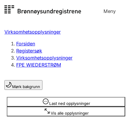
Hopp
Meny
Registersøk
til
Søk
Velg språk
innhold
Virksomhetsopplysninger
Aksjeselskap
Registrere, endre, slette
Forsiden
Registersøk
Virksomhetsopplysninger
Enkeltpersonforetak
FPE WIEDERSTRØM
Registrere, endre, slette
Mørk bakgrunn
Lag og forening
Registrere, endre, slette
Opplysninger er skjult
Last ned opplysninger
Vis alle opplysninger
Flere organisasjonsformer