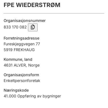
FPE WIEDERSTRØM
Årsregnskap
Innsending og forsinkelsesgebyr
Organisasjonsnummer
833 170 082
Tinglysing
Forretningsadresse
Fureskjeggvegen 77
5919
FREKHAUG
Jeger
Betaling og jegeravgiftskort
Kommune, land
4631
ALVER
,
Norge
Ektepaktveileder
Organisasjonsform
Enkeltpersonforetak
Næringskode
Offentlig sektor
41.000
Oppføring av bygninger